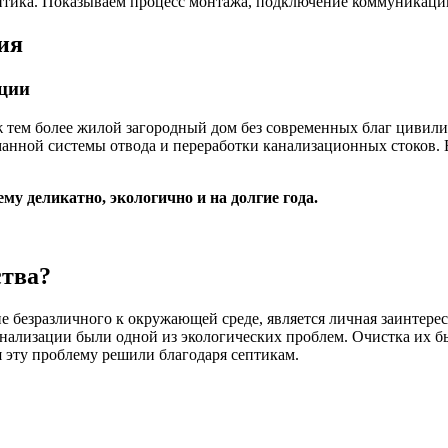
ептика. Показываем процесс монтажа, подключение коммуникаций
ия
ции
 тем более жилой загородный дом без современных благ цивилиз
манной системы отвода и переработки канализационных стоков.
у деликатно, экологично и на долгие года.
ства?
е безразличного к окружающей среде, является личная заинтерес
анализации были одной из экологических проблем. Очистка их б
я эту проблему решили благодаря септикам.