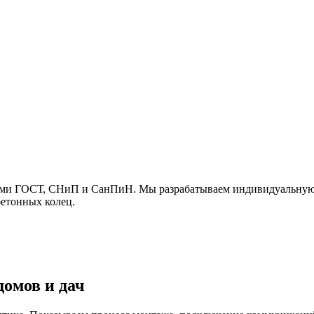
ами ГОСТ, СНиП и СанПиН. Мы разрабатываем индивидуальную с
бетонных колец.
домов и дач