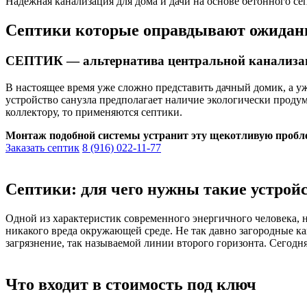
Надежная канализация для дома и дачи на основе бетонного с
Септики которые оправдывают ожидан
СЕПТИК — альтернатива центральной канализа
В настоящее время уже сложно представить дачный домик, а уж
устройство санузла предполагает наличие экологически проду
коллектору, то применяются септики.
Монтаж подобной системы устранит эту щекотливую проблем
Заказать септик
8 (916) 022-11-77
Септики: для чего нужны такие устрой
Одной из характеристик современного энергичного человека, н
никакого вреда окружающей среде. Не так давно загородные к
загрязнение, так называемой линии второго горизонта. Сегодн
Что входит в стоимость под ключ