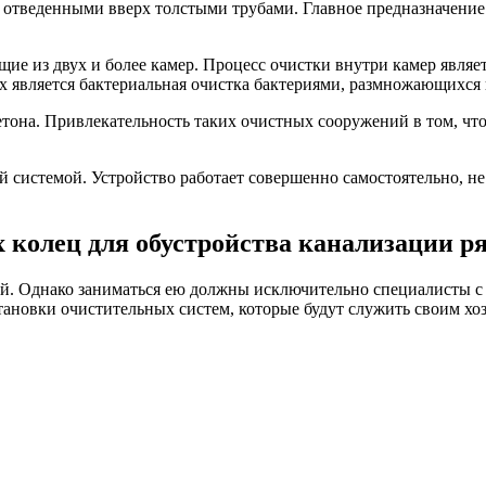
у с отведенными вверх толстыми трубами. Главное предназначени
ие из двух и более камер. Процесс очистки внутри камер являе
ых является бактериальная очистка бактериями, размножающихся
етона. Привлекательность таких очистных сооружений в том, ч
 системой. Устройство работает совершенно самостоятельно, не
 колец для обустройства канализации ря
той. Однако заниматься ею должны исключительно специалисты с
тановки очистительных систем, которые будут служить своим хо