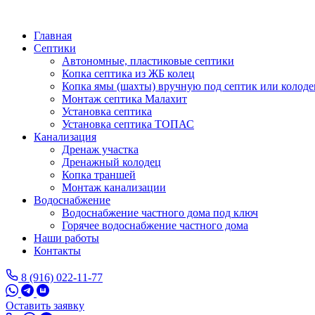
Перейти
к
Главная
основному
Септики
содержанию
Автономные, пластиковые септики
Копка септика из ЖБ колец
Копка ямы (шахты) вручную под септик или колоде
Монтаж септика Малахит
Установка септика
Установка септика ТОПАС
Канализация
Дренаж участка
Дренажный колодец
Копка траншей
Монтаж канализации
Водоснабжение
Водоснабжение частного дома под ключ
Горячее водоснабжение частного дома
Наши работы
Контакты
8 (916) 022-11-77
Оставить заявку